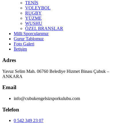
TENİS
VOLEYBOL
RUGBY
YÜZME
WUSHU
ÖZEL BRANŞLAR
Milli Sporcularımız
Gurur Tablomuz
Foto Galeri
İletişim
Adres
Yavuz Selim Mah. 06760 Belediye Hizmet Binası Çubuk –
ANKARA
Email
info@cubukengelsizsporkulubu.com
Telefon
0 542 349 23 07