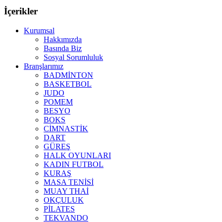
İçerikler
Kurumsal
Hakkımızda
Basında Biz
Sosyal Sorumluluk
Branşlarımız
BADMİNTON
BASKETBOL
JUDO
POMEM
BESYO
BOKS
CİMNASTİK
DART
GÜREŞ
HALK OYUNLARI
KADIN FUTBOL
KURAŞ
MASA TENİSİ
MUAY THAİ
OKÇULUK
PİLATES
TEKVANDO