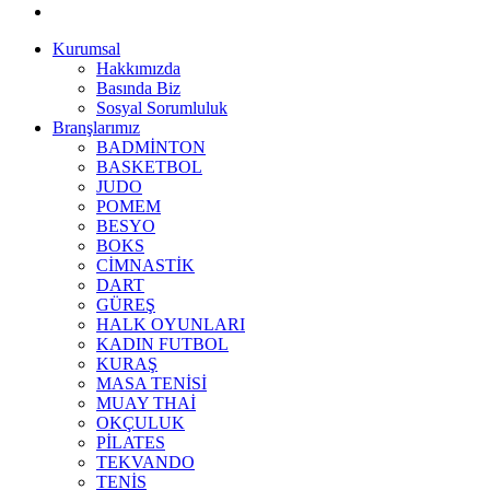
Kurumsal
Hakkımızda
Basında Biz
Sosyal Sorumluluk
Branşlarımız
BADMİNTON
BASKETBOL
JUDO
POMEM
BESYO
BOKS
CİMNASTİK
DART
GÜREŞ
HALK OYUNLARI
KADIN FUTBOL
KURAŞ
MASA TENİSİ
MUAY THAİ
OKÇULUK
PİLATES
TEKVANDO
TENİS