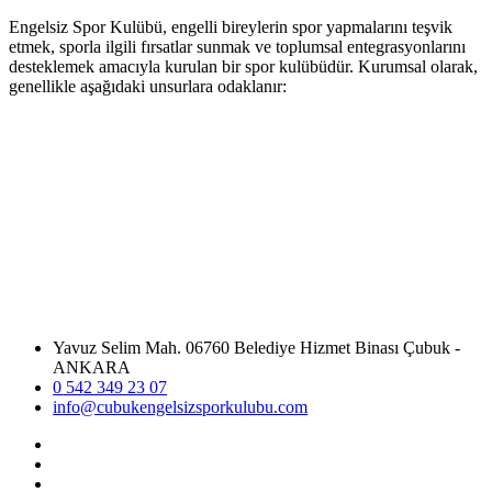
Engelsiz Spor Kulübü, engelli bireylerin spor yapmalarını teşvik
etmek, sporla ilgili fırsatlar sunmak ve toplumsal entegrasyonlarını
desteklemek amacıyla kurulan bir spor kulübüdür. Kurumsal olarak,
genellikle aşağıdaki unsurlara odaklanır:
Yavuz Selim Mah. 06760 Belediye Hizmet Binası Çubuk -
ANKARA
0 542 349 23 07
info@cubukengelsizsporkulubu.com