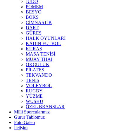
JUDO
POMEM
BESYO
BOKS
CİMNASTİK
DART
GÜREŞ
HALK OYUNLARI
KADIN FUTBOL
KURAŞ
MASA TENİSİ
MUAY THAİ
OKÇULUK
PİLATES
TEKVANDO
TENİS
VOLEYBOL
RUGBY
YÜZME
WUSHU
ÖZEL BRANŞLAR
Milli Sporcularımız
Gurur Tablomuz
Foto Galeri
İletişim