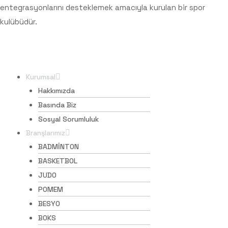
entegrasyonlarını desteklemek amacıyla kurulan bir spor
kulübüdür.
İçerikler
Kurumsal
Hakkımızda
Basında Biz
Sosyal Sorumluluk
Branşlarımız
BADMİNTON
BASKETBOL
JUDO
POMEM
BESYO
BOKS