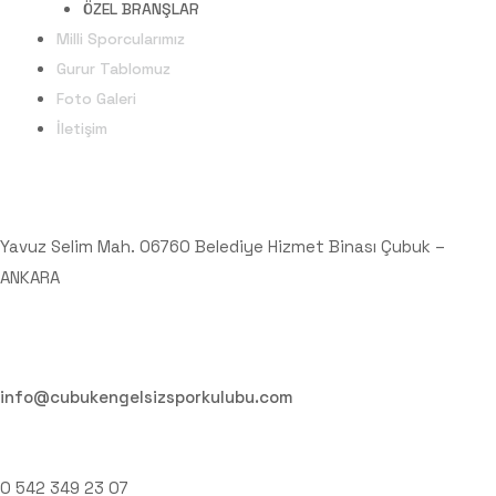
ÖZEL BRANŞLAR
Milli Sporcularımız
Gurur Tablomuz
Foto Galeri
İletişim
Adres
Yavuz Selim Mah. 06760 Belediye Hizmet Binası Çubuk –
ANKARA
Email
info@cubukengelsizsporkulubu.com
Telefon
0 542 349 23 07